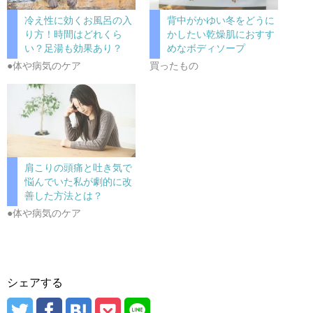
冷え性に効くお風呂の入
背中がかゆい冬をどうに
り方！時間はどれくら
かしたい乾燥肌におすす
い？足湯も効果あり？
めなボディソープ
●体や病気のケア
買ったもの
肩こりの頭痛と吐き気で
悩んでいた私が劇的に改
善した方法とは？
●体や病気のケア
シェアする