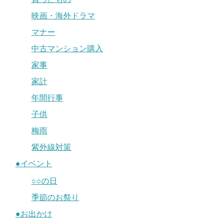
映画・海外ドラマ
マナー
中古マンション購入
家事
家計
年間行事
子供
梅雨
紫外線対策
●イベント
○○の日
季節のお祭り
●お出かけ