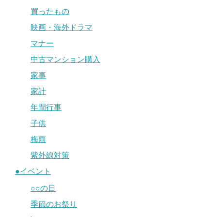
買ったもの
映画・海外ドラマ
マナー
中古マンション購入
家事
家計
年間行事
子供
梅雨
紫外線対策
●イベント
○○の日
季節のお祭り