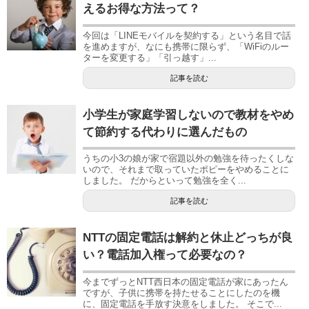
えるお得な方法って？
今回は「LINEモバイルを契約する」という名目で話
を進めますが、なにも携帯に限らず、「WiFiのルー
ターを変更する」「引っ越す」...
記事を読む
小学生が家庭学習しないので教材をやめ
て節約する代わりに選んだもの
うちの小3の娘が家で宿題以外の勉強を待ったくしな
いので、それまで取っていたポピーをやめることに
しました。 だからといって勉強を全く...
記事を読む
NTTの固定電話は解約と休止どっちが良
い？電話加入権って必要なの？
今までずっとNTT西日本の固定電話が家にあったん
ですが、子供に携帯を持たせることにしたのを機
に、固定電話を手放す決意をしました。 そこで...