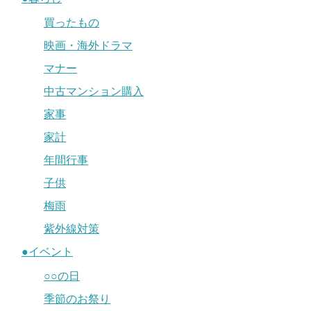
買ったもの
映画・海外ドラマ
マナー
中古マンション購入
家事
家計
年間行事
子供
梅雨
紫外線対策
●イベント
○○の日
季節のお祭り