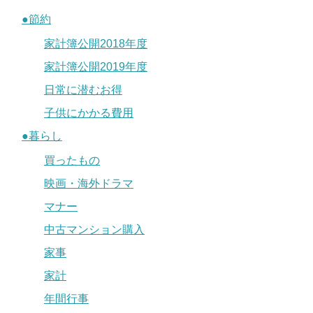
●節約
家計簿公開2018年度
家計簿公開2019年度
日常に潜むお得
子供にかかる費用
●暮らし
買ったもの
映画・海外ドラマ
マナー
中古マンション購入
家事
家計
年間行事