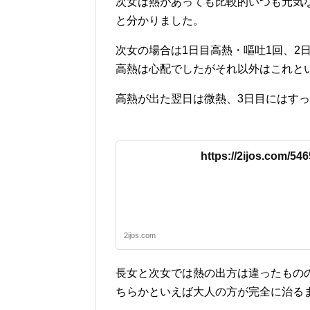
次女は熱があっても比較的いつも元気
と分かりました。
次女の場合は1日目高熱・嘔吐1回、2
高熱は心配でしたがそれ以外はこれと
高熱が出た翌日は微熱、3日目にはす
https://2ijos.com/546
2ijos.com
長女と次女では熱の出方は違ったもの
ちらかといえば大人の方が完全に治る