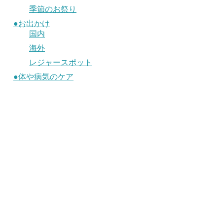
季節のお祭り
●お出かけ
国内
海外
レジャースポット
●体や病気のケア