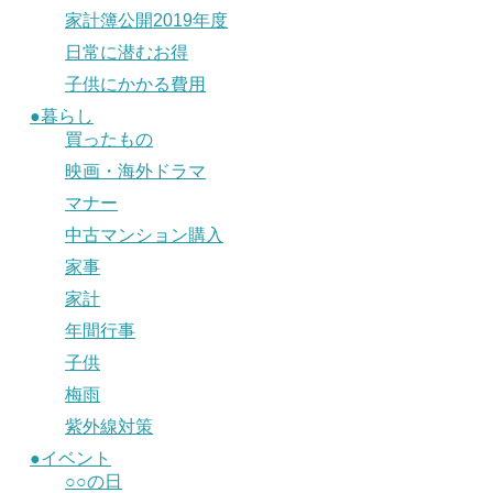
家計簿公開2019年度
日常に潜むお得
子供にかかる費用
●暮らし
買ったもの
映画・海外ドラマ
マナー
中古マンション購入
家事
家計
年間行事
子供
梅雨
紫外線対策
●イベント
○○の日