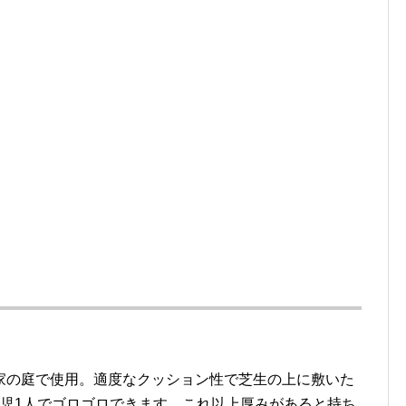
cm [超厚手 大判 ピクニック シート 大 広い 200×150 キャンプ マット 起毛 フ
家の庭で使用。適度なクッション性で芝生の上に敷いた
園児1人でゴロゴロできます。これ以上厚みがあると持ち