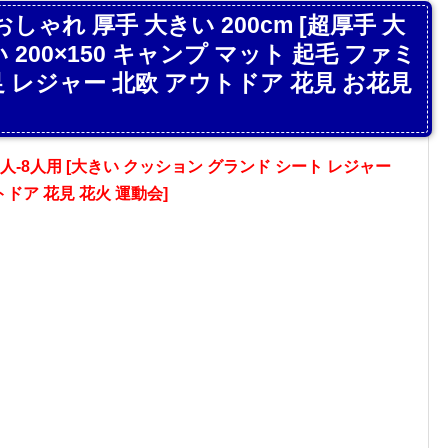
ゃれ 厚手 大きい 200cm [超厚手 大
 200×150 キャンプ マット 起毛 ファミ
足 レジャー 北欧 アウトドア 花見 お花見
人-8人用 [大きい クッション グランド シート レジャー
ドア 花見 花火 運動会]