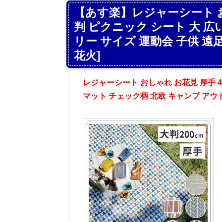
【あす楽】レジャーシート おし
判 ピクニック シート 大 広い
リー サイズ 運動会 子供 遠
花火]
レジャーシート おしゃれ お花見 厚手 4
マット チェック柄 北欧 キャンプ アウト