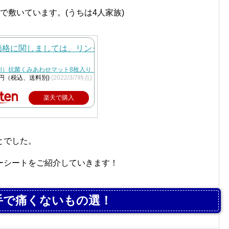
で敷いています。(うちは4人家族)
Angel）抗菌くみあわせマット8枚入り（カフェラテ＆ミルク）[ジョイントマット マット
8円（税込、送料別)
(2022/3/7時点)
楽天で購入
とでした。
ーシートをご紹介していきます！
手で痛くないもの選！