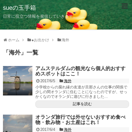
sueの玉手箱
日常に役立つ情報を発信していきます。
ホーム
●お出かけ
海外
「
海外
」
一覧
アムステルダムの観光なら個人的おすす
めスポットはここ！
2017/6/5
海外
小学校からの腐れ縁の友達が旦那さんの仕事の関係で
少しの間オランダに住むことになったのですが、せっ
かくなのでオランダに遊びに行きました...
記事を読む
オランダ旅行では外せないおすすめ食べ
物・飲み物・お土産はこれ！
2017/6/4
海外