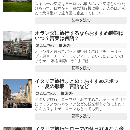
スキポール空港はヨーロッパ最大のハブ空港というだ
けあって、日本から一緒の飛行機に乗った人のほとん
どは乗り継いで違う国に旅立ってしまい...
記事を読む
オランダに旅行するならおすすめ時期は
いつ？言葉は何語？
2017/6/3
海外
オランダと言ってパッと思い付くのは「チューリッ
プ・風車・チーズ・ミッフィー」といったところでし
ょうか。 私も実際に行くまでは、...
記事を読む
イタリア旅行まとめ：おすすめスポッ
ト・夏の服装・言語など
2017/5/20
海外
イタリア旅行 ローマだけおすすめスポット イタリア
にはミラノやベネツィアなどの観光都市が他にもたく
さんありますが、ローマもとっても楽し...
記事を読む
イタリア旅行はローマの休日好きなら倍