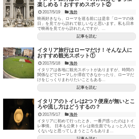
楽しめる！おすすめスポット②
2017/5/19
海外
映画好きなら、ローマを巡る前には是非「ローマの休
日」を見てから訪れて欲しいなと思います。私も日本
で映画を見てから訪れたんですが、...
記事を読む
イタリア旅行はローマだけ！そんな人に
おすすめ観光スポット①
2017/5/18
海外
イタリアは各地に観光スポットがありますが、時間の
関係などでローマしか滞在できなかったり、ローマだ
けをじっくりまわりたいこともある...
記事を読む
イタリアのトイレは2つ？便座が無いとこ
ろや流し方はどうするの？
2017/5/17
海外
イタリアに初めて行ったとき、一番戸惑ったのはトイ
レ事情。 日本も公衆トイレは衛生面でちょっと入りた
くないなと思ってしまうところもありま...
記事を読む