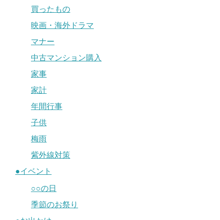
買ったもの
映画・海外ドラマ
マナー
中古マンション購入
家事
家計
年間行事
子供
梅雨
紫外線対策
●イベント
○○の日
季節のお祭り