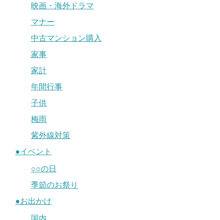
映画・海外ドラマ
マナー
中古マンション購入
家事
家計
年間行事
子供
梅雨
紫外線対策
●イベント
○○の日
季節のお祭り
●お出かけ
国内