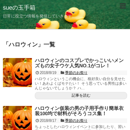
sueの玉手箱
日常に役立つ情報を発信していきます。
「
ハロウィン
」
一覧
ハロウィンのコスプレでかっこいいメン
ズもの女子ウケ人気NO.1がコレ！
2018/8/19
季節のお祭り
ハロウィンというこの機会に、格好良い自分を見せた
い！あわよくばモテたい！ そう思っている男性は多い
んじゃないでしょうか？ ハ...
記事を読む
ハロウィン仮装の男の子用手作り簡単衣
装100均で材料がそろうコス集！
2018/8/17
季節のお祭り
ちょっとしたハロウィンイベントに参加したり、習い