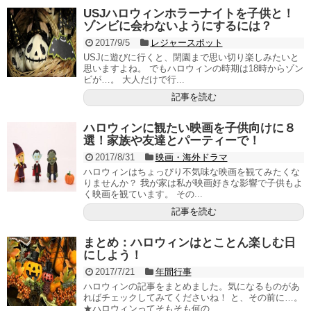
USJハロウィンホラーナイトを子供と！
ゾンビに会わないようにするには？
2017/9/5
レジャースポット
USJに遊びに行くと、閉園まで思い切り楽しみたいと
思いますよね。 でもハロウィンの時期は18時からゾン
ビが…。 大人だけで行...
記事を読む
ハロウィンに観たい映画を子供向けに８
選！家族や友達とパーティーで！
2017/8/31
映画・海外ドラマ
ハロウィンはちょっぴり不気味な映画を観てみたくな
りませんか？ 我が家は私が映画好きな影響で子供もよ
く映画を観ています。 その...
記事を読む
まとめ：ハロウィンはとことん楽しむ日
にしよう！
2017/7/21
年間行事
ハロウィンの記事をまとめました。気になるものがあ
ればチェックしてみてくださいね！ と、その前に…。
★ハロウィンってそもそも何の...