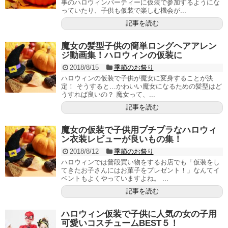
事のハロウィンパーティーに仮装で参加するようにな
っていたり、子供も仮装で楽しむ機会が...
記事を読む
魔女の髪型子供の簡単ロングヘアアレン
ジ動画集！ハロウィンの仮装に
2018/8/15
季節のお祭り
ハロウィンの仮装で子供が魔女に変身することが決
定！ そうすると…かわいい魔女になるための髪型はど
うすれば良いの？ 魔女って、...
記事を読む
魔女の仮装で子供用プチプラなハロウィ
ン衣装レビューが良いもの集！
2018/8/12
季節のお祭り
ハロウィンでは普段買い物をするお店でも「仮装をし
てきたお子さんにはお菓子をプレゼント！」なんてイ
ベントもよくやっていますよね。 ...
記事を読む
ハロウィン仮装で子供に人気の女の子用
可愛いコスチュームBEST５！