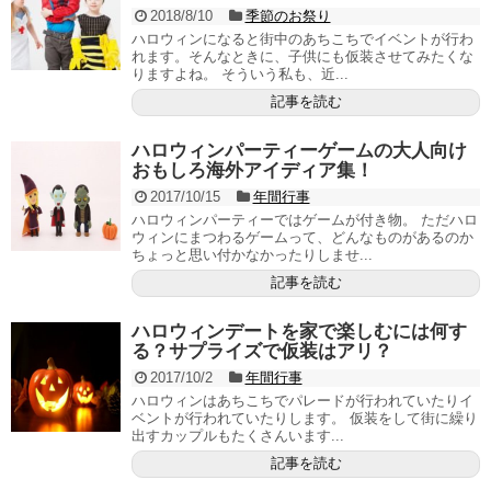
2018/8/10
季節のお祭り
ハロウィンになると街中のあちこちでイベントが行わ
れます。そんなときに、子供にも仮装させてみたくな
りますよね。 そういう私も、近...
記事を読む
ハロウィンパーティーゲームの大人向け
おもしろ海外アイディア集！
2017/10/15
年間行事
ハロウィンパーティーではゲームが付き物。 ただハロ
ウィンにまつわるゲームって、どんなものがあるのか
ちょっと思い付かなかったりしませ...
記事を読む
ハロウィンデートを家で楽しむには何す
る？サプライズで仮装はアリ？
2017/10/2
年間行事
ハロウィンはあちこちでパレードが行われていたりイ
ベントが行われていたりします。 仮装をして街に繰り
出すカップルもたくさんいます...
記事を読む