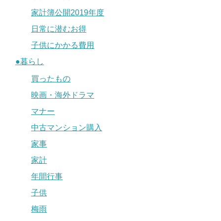
家計簿公開2019年度
日常に潜むお得
子供にかかる費用
●暮らし
買ったもの
映画・海外ドラマ
マナー
中古マンション購入
家事
家計
年間行事
子供
梅雨