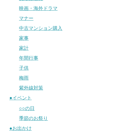
映画・海外ドラマ
マナー
中古マンション購入
家事
家計
年間行事
子供
梅雨
紫外線対策
●イベント
○○の日
季節のお祭り
●お出かけ