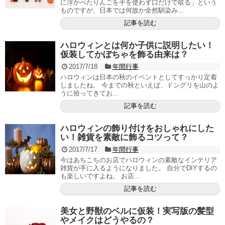
に浮かべたりんごを手を使わず口だけで取る」という
ものですが、日本では何故か全然馴染み...
記事を読む
ハロウィンとは何か子供に説明したい！
仮装してかぼちゃを飾る由来は？
2017/7/18
年間行事
ハロウィンは日本の秋のイベントとしてすっかり定着
しましたね。 今までの秋といえば、ドングリを山のよ
うに拾ってきてお...
記事を読む
ハロウィンの飾り付けをおしゃれにした
い！雑貨を素敵に飾るコツって？
2017/7/17
年間行事
今はあちこちのお店でハロウィンの素敵なインテリア
雑貨が手に入るようになりました。 自分でDIYするの
も楽しいですよね。 お店...
記事を読む
美女と野獣のベルに仮装！実写版の髪型
やメイクはどうやるの？