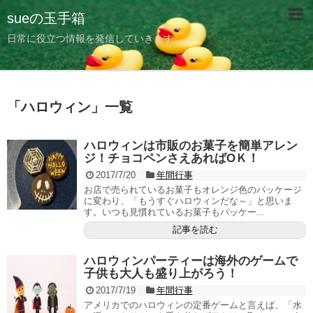
sueの玉手箱
日常に役立つ情報を発信していきます。
「
ハロウィン
」
一覧
ハロウィンは市販のお菓子を簡単アレン
ジ！チョコペンさえあればОＫ！
2017/7/20
年間行事
お店で売られているお菓子もオレンジ色のパッケージ
に変わり、「もうすぐハロウィンだな～」と思いま
す。いつも見慣れているお菓子もパッケー...
記事を読む
ハロウィンパーティーは海外のゲームで
子供も大人も盛り上がろう！
2017/7/19
年間行事
アメリカでのハロウィンの定番ゲームと言えば、「水