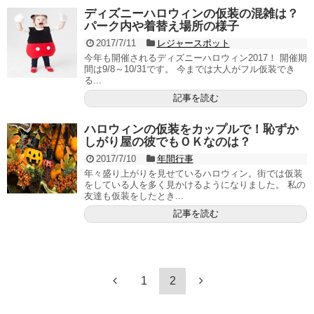
ディズニーハロウィンの仮装の混雑は？
パーク内や着替え場所の様子
2017/7/11
レジャースポット
今年も開催されるディズニーハロウィン2017！ 開催期
間は9/8～10/31です。 今までは大人がフル仮装でき
る...
記事を読む
ハロウィンの仮装をカップルで！恥ずか
しがり屋の彼でもＯＫなのは？
2017/7/10
年間行事
年々盛り上がりを見せているハロウィン。街では仮装
をしている人を多く見かけるようになりました。 私の
友達も仮装をしたとき...
記事を読む
1
2