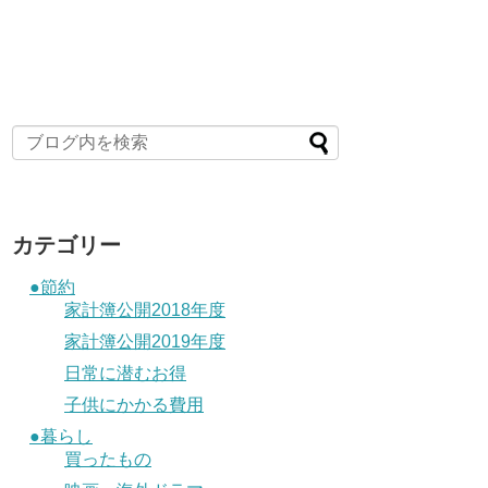
カテゴリー
●節約
家計簿公開2018年度
家計簿公開2019年度
日常に潜むお得
子供にかかる費用
●暮らし
買ったもの