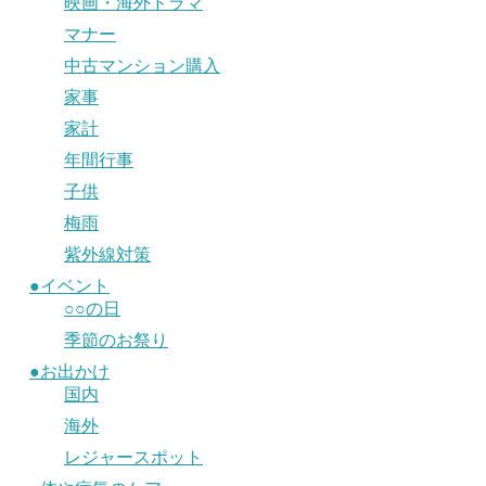
映画・海外ドラマ
マナー
中古マンション購入
家事
家計
年間行事
子供
梅雨
紫外線対策
●イベント
○○の日
季節のお祭り
●お出かけ
国内
海外
レジャースポット