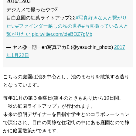
2016/12/03
デジカメで撮ったやつΣ
目白庭園の紅葉ライトアップΣΣ
#写真好きな人と繋がり
たい
#ファインダー越しの私の世界
#写真撮っている人と
繋がりたい
pic.twitter.com/tdeBOZ7gMb
— ヤス@一期一en写真アカΣ (@yasuchin_photo)
2017
年1月22日
こちらの庭園は池を中心とし、池のまわりを散策する造り
となっています。
毎年11月の第３金曜日(第４のときもあり)から10日間、
「秋の庭園ライトアップ」が行われます。
未来の照明デザイナーを目指す学生とのコラボレーション
で演出され、目白の閑静な住宅街の中にある庭園なので静
かに庭園散策ができます。