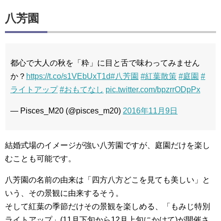
八芳園
都心で大人の秋を「粋」に目と舌で味わってみません
か？
https://t.co/s1VEbUxT1d
#八芳園
#紅葉散策
#庭園
#
ライトアップ
#おもてなし
pic.twitter.com/bpzrrODpPx
— Pisces_M20 (@pisces_m20)
2016年11月9日
結婚式場のイメージが強い八芳園ですが、庭園だけを楽し
むことも可能です。
八芳園の名前の由来は「四方八方どこを見ても美しい」と
いう、その景観に由来するそう。
そして紅葉の季節だけその景観を楽しめる、「もみじ特別
ライトアップ」(11月下旬から12月上旬にかけて)が開催さ