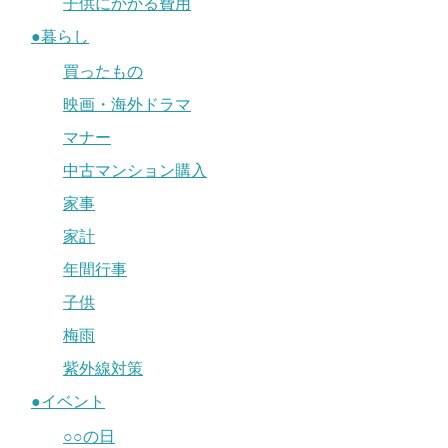
子供にかかる費用
●暮らし
買ったもの
映画・海外ドラマ
マナー
中古マンション購入
家事
家計
年間行事
子供
梅雨
紫外線対策
●イベント
○○の日