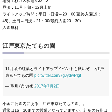
場所：杉並区荻窪3-33-12
見頃：11月下旬～12月上旬
ライトアップ時間：平日→日没～20：00(最終入園19：
45)、土日→日没～21：00(最終入園20：30)
入園無料
江戸東京たてもの園
11月頃の紅葉とライトアップイベントも良いぞ >江戸
東京たてもの園
pic.twitter.com/7gJydwPIgf
— 弓月 (@jyeri)
2017年7月2日
小金井公園内にある「江戸東京たてもの園」。
通常は16：30までの営業となっていますが、紅葉の時期は