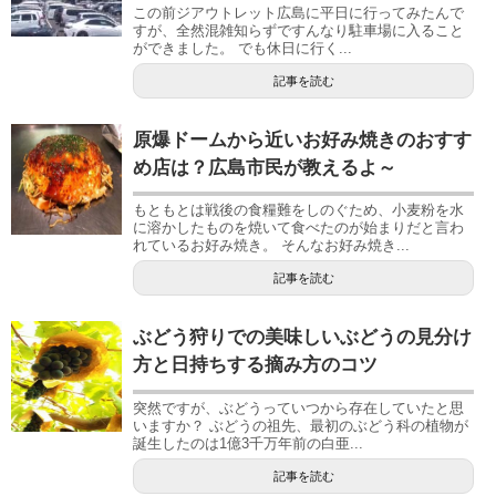
この前ジアウトレット広島に平日に行ってみたんで
すが、全然混雑知らずですんなり駐車場に入ること
ができました。 でも休日に行く...
記事を読む
原爆ドームから近いお好み焼きのおすす
め店は？広島市民が教えるよ～
もともとは戦後の食糧難をしのぐため、小麦粉を水
に溶かしたものを焼いて食べたのが始まりだと言わ
れているお好み焼き。 そんなお好み焼き...
記事を読む
ぶどう狩りでの美味しいぶどうの見分け
方と日持ちする摘み方のコツ
突然ですが、ぶどうっていつから存在していたと思
いますか？ ぶどうの祖先、最初のぶどう科の植物が
誕生したのは1億3千万年前の白亜...
記事を読む