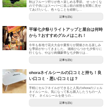
秋はフルーツ狩りが色々楽しめる季節。 せっかくな
ので子供にはスーパーに並ぶ前の状態を実際に見せ
てあげたいし、色々なことを経験し...
記事を読む
平塚七夕祭りライトアップと屋台は何時
から？おすすめグルメはこれ！
今年も各地で花火大会や夏祭りが開催される楽しみ
な季節がやってきました。 湘南ひらつか七夕祭りに
行くなら、やはり絢爛豪華な七夕飾りは...
記事を読む
ohoraネイルシールの口コミと持ち！良
い口コミ・悪い口コミは？
手軽にセルフネイルができると人気のohoraのジェル
ネイルシール。気になって私も購入したうちの一人
です。 ネイルシールを使うの...
記事を読む