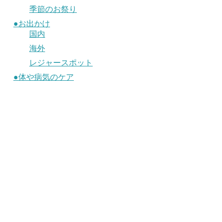
季節のお祭り
●お出かけ
国内
海外
レジャースポット
●体や病気のケア