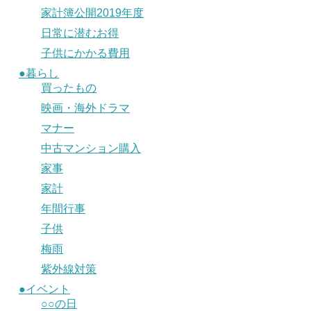
家計簿公開2019年度
日常に潜むお得
子供にかかる費用
●暮らし
買ったもの
映画・海外ドラマ
マナー
中古マンション購入
家事
家計
年間行事
子供
梅雨
紫外線対策
●イベント
○○の日