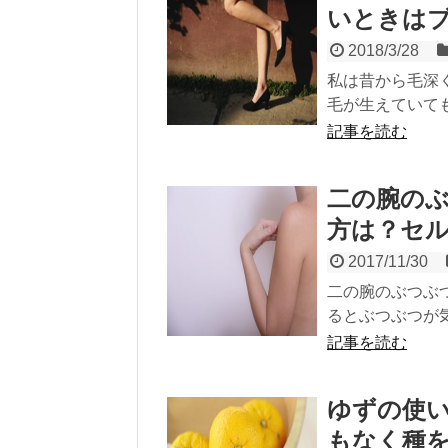
いときは
2018/3/28
私は昔から毛深
毛が生えていても
記事を読む
二の腕の
方は？セ
2017/11/30
二の腕のぶつぶ
るとぶつぶつが気
記事を読む
ゆずの使
もなく種