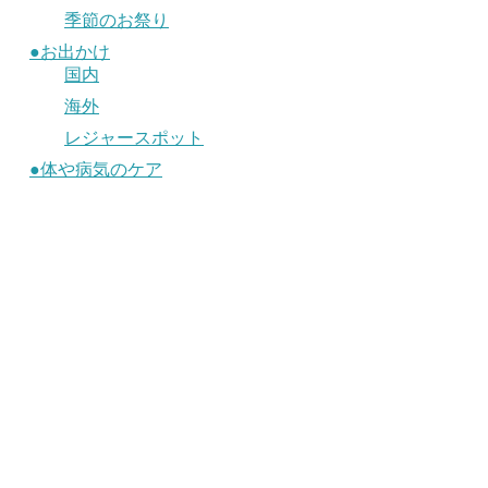
季節のお祭り
●お出かけ
国内
海外
レジャースポット
●体や病気のケア