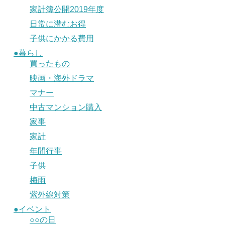
家計簿公開2019年度
日常に潜むお得
子供にかかる費用
●暮らし
買ったもの
映画・海外ドラマ
マナー
中古マンション購入
家事
家計
年間行事
子供
梅雨
紫外線対策
●イベント
○○の日