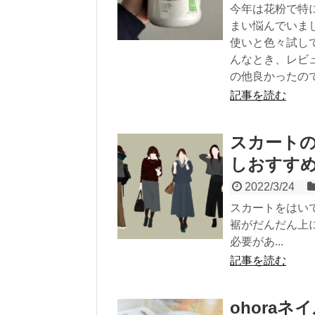
今年は花粉で特
まい悩んでいま
使いと色々試し
んなとき、レビ
の他良かったの
記事を読む
スカート
しおすすめ
2022/3/24
スカートをはい
裾がだんだん上
必要があ...
記事を読む
ohora