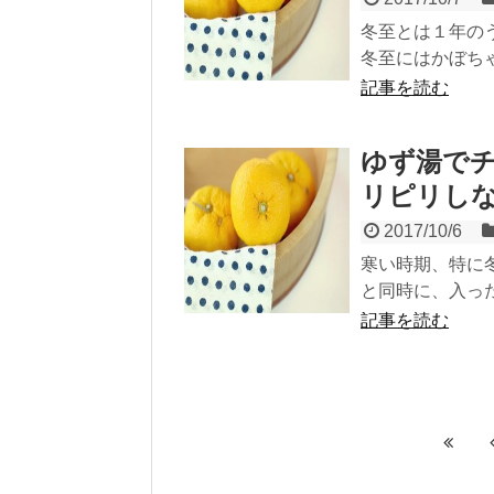
冬至とは１年の
冬至にはかぼちゃ
記事を読む
ゆず湯で
リピリし
2017/10/6
寒い時期、特に
と同時に、入った
記事を読む