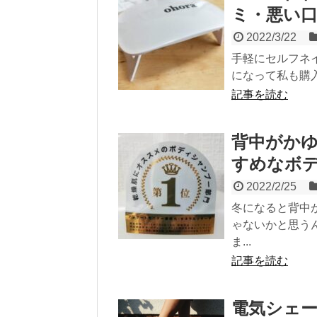
ミ・悪い
2022/3/22
手軽にセルフネイ
になって私も購入
記事を読む
背中がか
すめなボ
2022/2/25
冬になると背中
ゃないかと思う
ま...
記事を読む
電気シェ