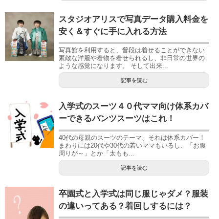
スタジオアリスで写真データ購入料金を
安く＆すぐに手に入れる方法
写真館を利用すると、普段は着せることができない
素敵な洋服や着物を着せられるし、非日常の世界の
ような感覚になります。 そして出来...
記事を読む
入学式のスーツ４０代ママ向け体系カバ
ーできるパンツスーツはこれ！
40代の母親のスーツのテーマ、それは体系カバー！
まわりには20代や30代の若いママもいるし、「お腹
周りが～」とか「太もも...
記事を読む
卒園式と入学式は同じ服じゃダメ？服装
の違いってある？着回しするには？