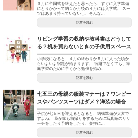
３月に卒園式を終えたと思ったら、すぐに入学準備
にとりかかって約１か月後の４月には入学式。 スー
ツはあまり持っていないし、そんな...
記事を読む
リビング学習の収納や教科書はどうして
る？机を買わないときの子供用スペース
小学校になると、４月の終わりか５月に入った頃か
らいよいよ宿題が始まります。 宿題でなくても、家
庭学習のために早くから勉強を始め...
記事を読む
七五三の母親の服装マナーは？ワンピー
スやパンツスーツはダメ？洋装の場合
子供が七五三を迎えるとなると、結構準備が大変で
すよね。 我が家も前撮りをするために写真館のリサ
ーチをしたり予約をしたり、参拝に...
記事を読む