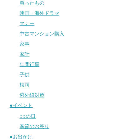
買ったもの
映画・海外ドラマ
マナー
中古マンション購入
家事
家計
年間行事
子供
梅雨
紫外線対策
●イベント
○○の日
季節のお祭り
●お出かけ