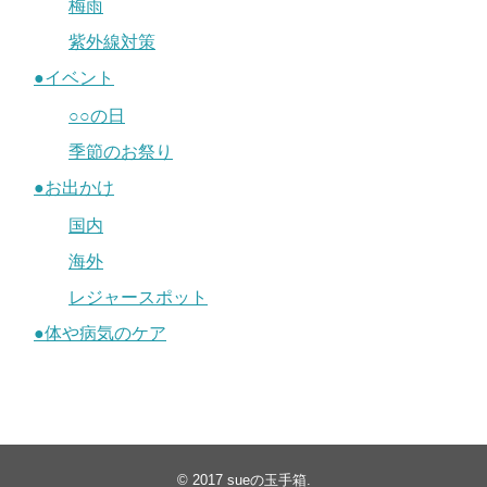
梅雨
紫外線対策
●イベント
○○の日
季節のお祭り
●お出かけ
国内
海外
レジャースポット
●体や病気のケア
© 2017
sueの玉手箱
.