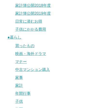
家計簿公開2018年度
家計簿公開2019年度
日常に潜むお得
子供にかかる費用
●暮らし
買ったもの
映画・海外ドラマ
マナー
中古マンション購入
家事
家計
年間行事
子供