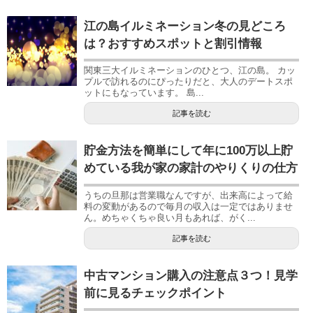
江の島イルミネーション冬の見どころ
は？おすすめスポットと割引情報
関東三大イルミネーションのひとつ、江の島。 カッ
プルで訪れるのにぴったりだと、大人のデートスポ
ットにもなっています。 島...
記事を読む
貯金方法を簡単にして年に100万以上貯
めている我が家の家計のやりくりの仕方
うちの旦那は営業職なんですが、出来高によって給
料の変動があるので毎月の収入は一定ではありませ
ん。めちゃくちゃ良い月もあれば、がく...
記事を読む
中古マンション購入の注意点３つ！見学
前に見るチェックポイント