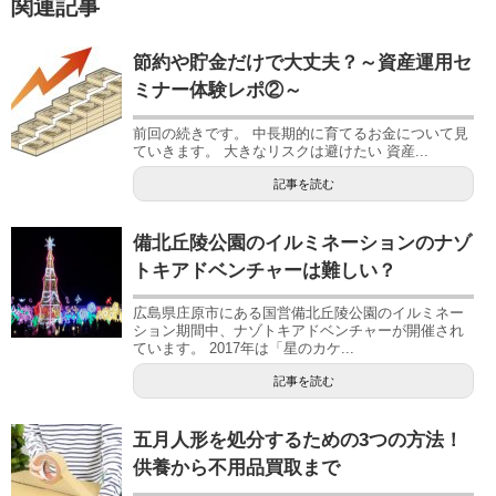
関連記事
節約や貯金だけで大丈夫？～資産運用セ
ミナー体験レポ②～
前回の続きです。 中長期的に育てるお金について見
ていきます。 大きなリスクは避けたい 資産...
記事を読む
備北丘陵公園のイルミネーションのナゾ
トキアドベンチャーは難しい？
広島県庄原市にある国営備北丘陵公園のイルミネー
ション期間中、ナゾトキアドベンチャーが開催され
ています。 2017年は「星のカケ...
記事を読む
五月人形を処分するための3つの方法！
供養から不用品買取まで