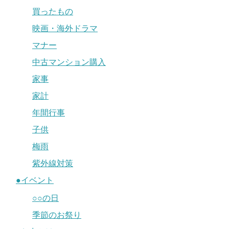
買ったもの
映画・海外ドラマ
マナー
中古マンション購入
家事
家計
年間行事
子供
梅雨
紫外線対策
●イベント
○○の日
季節のお祭り