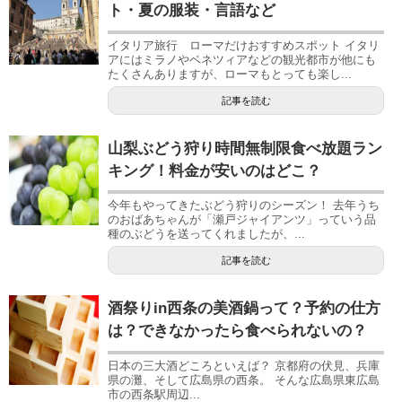
ト・夏の服装・言語など
イタリア旅行 ローマだけおすすめスポット イタリ
アにはミラノやベネツィアなどの観光都市が他にも
たくさんありますが、ローマもとっても楽し...
記事を読む
山梨ぶどう狩り時間無制限食べ放題ラン
キング！料金が安いのはどこ？
今年もやってきたぶどう狩りのシーズン！ 去年うち
のおばあちゃんが「瀬戸ジャイアンツ」っていう品
種のぶどうを送ってくれましたが、...
記事を読む
酒祭りin西条の美酒鍋って？予約の仕方
は？できなかったら食べられないの？
日本の三大酒どころといえば？ 京都府の伏見、兵庫
県の灘、そして広島県の西条。 そんな広島県東広島
市の西条駅周辺...