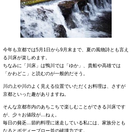
今年も京都では5月1日から9月末まで、夏の風物詩とも言え
る川床が楽しめます。
ちなみに「川床」は鴨川では「ゆか」、貴船や高雄では
「かわどこ」と読むのが一般的だそう。
川の上や川のよく見える位置でいただくお料理は、さすが
京都といった趣がありますね。
そんな京都市内のあちこちで楽しむことができる川床です
が、少々お値段が…ねぇ。
毎日の
貧乏
…節約料理に迷走している私には、家族分とも
なるとボディーブロー並の破壊力です。