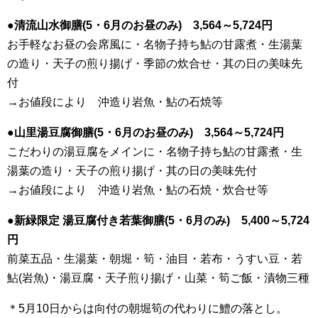
●清流山水御膳(5・6月のお昼のみ) 3,564～5,724円
お手軽なお昼の会席風に・名物子持ち鮎の甘露煮・生湯葉
の造り・天子の煎り揚げ・季節の炊合せ・其の日の美味先
付
→お値段により 沖造り岩魚・鮎の石焼等
●山里湯豆腐御膳(5・6月のお昼のみ) 3,564～5,724円
こだわりの湯豆腐をメインに・名物子持ち鮎の甘露煮・生
湯葉の造り・天子の煎り揚げ・其の日の美味先付
→お値段により 沖造り岩魚・鮎の石焼・炊合せ等
●新緑限定 湯豆腐付き若葉御膳(5・6月のみ) 5,400～5,724
円
前菜五品・生湯葉・朝堀・筍・油目・若布・うすい豆・若
鮎(岩魚)・湯豆腐・天子煎り揚げ・山菜・筍ご飯・漬物三種
＊5月10日からは向付の朝堀筍の代わりに鱧の落とし。