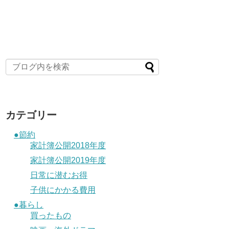
カテゴリー
●節約
家計簿公開2018年度
家計簿公開2019年度
日常に潜むお得
子供にかかる費用
●暮らし
買ったもの