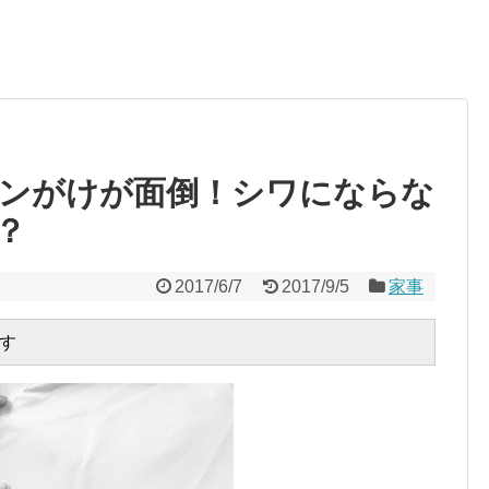
ンがけが面倒！シワにならな
？
2017/6/7
2017/9/5
家事
す