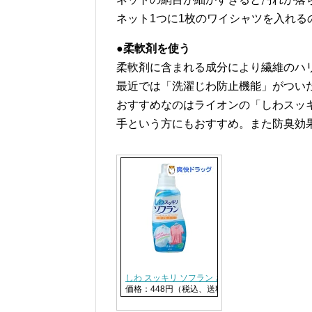
ネット1つに1枚のワイシャツを入れる
●柔軟剤を使う
柔軟剤に含まれる成分により繊維のハ
最近では「洗濯じわ防止機能」がつい
おすすめなのはライオンの「しわスッ
手という方にもおすすめ。また防臭効
しわ スッキリ ソフラン さわやかなフルーティーフ
価格：448円（税込、送料別)
(2017/6/7時点)