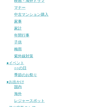
映画・海外ドラマ
マナー
中古マンション購入
家事
家計
年間行事
子供
梅雨
紫外線対策
●イベント
○○の日
季節のお祭り
●お出かけ
国内
海外
レジャースポット