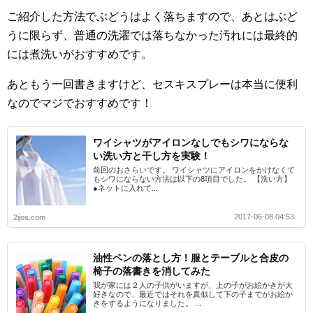
ご紹介した方法でぶどうはよく落ちますので、あとはぶど
うに限らず、普通の洗濯では落ちなかった汚れには最終的
には煮洗いがおすすめです。
あともう一回書きますけど、セスキスプレーは本当に便利
なのでマジでおすすめです！
ワイシャツがアイロンなしでもシワにならな
い洗い方と干し方を実験！
前回のおさらいです。 ワイシャツにアイロンをかけなくて
もシワにならない方法は以下の8項目でした。 【洗い方】
●ネットに入れて...
2017-06-08 04:53
2ijos.com
油性ペンの落とし方！服とテーブルと合皮の
椅子の落書きを消してみた
我が家には２人の子供がいますが、上の子がお絵かきが大
好きなので、最近ではそれを真似して下の子までがお絵か
きをするようになりました。 ...