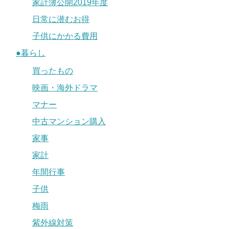
家計簿公開2019年度
日常に潜むお得
子供にかかる費用
●暮らし
買ったもの
映画・海外ドラマ
マナー
中古マンション購入
家事
家計
年間行事
子供
梅雨
紫外線対策