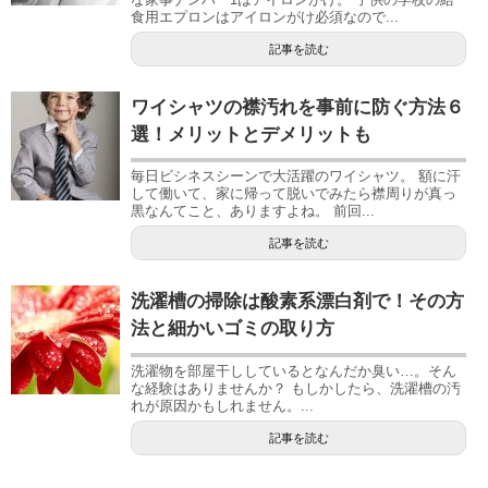
食用エプロンはアイロンがけ必須なので...
記事を読む
ワイシャツの襟汚れを事前に防ぐ方法６
選！メリットとデメリットも
毎日ビシネスシーンで大活躍のワイシャツ。 額に汗
して働いて、家に帰って脱いでみたら襟周りが真っ
黒なんてこと、ありますよね。 前回...
記事を読む
洗濯槽の掃除は酸素系漂白剤で！その方
法と細かいゴミの取り方
洗濯物を部屋干ししているとなんだか臭い…。そん
な経験はありませんか？ もしかしたら、洗濯槽の汚
れが原因かもしれません。...
記事を読む