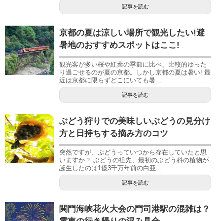
記事を読む
京都の夏は涼しい場所で観光したい!避
暑地のおすすめスポットはここ!
観光客が多い桜や紅葉の季節に比べ、比較的ゆった
り過ごせるのが夏の京都。しかし京都の夏は暑い! 最
近は京都に限らずどこにいても暑...
記事を読む
ぶどう狩りでの美味しいぶどうの見分け
方と日持ちする摘み方のコツ
突然ですが、ぶどうっていつから存在していたと思
いますか？ ぶどうの祖先、最初のぶどう科の植物が
誕生したのは1億3千万年前の白亜...
記事を読む
関門海峡花火大会の門司港駅の混雑は？