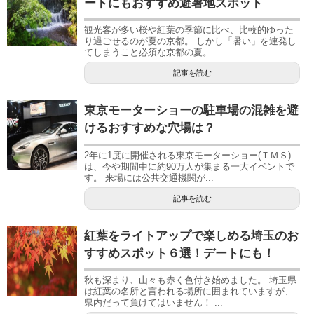
ートにもおすすめ避暑地スポット
観光客が多い桜や紅葉の季節に比べ、比較的ゆった
り過ごせるのが夏の京都。 しかし「暑い」を連発し
てしまうこと必須な京都の夏。 ...
記事を読む
東京モーターショーの駐車場の混雑を避
けるおすすめな穴場は？
2年に1度に開催される東京モーターショー(ＴＭＳ)
は、今や期間中に約90万人が集まる一大イベントで
す。 来場には公共交通機関が...
記事を読む
紅葉をライトアップで楽しめる埼玉のお
すすめスポット６選！デートにも！
秋も深まり、山々も赤く色付き始めました。 埼玉県
は紅葉の名所と言われる場所に囲まれていますが、
県内だって負けてはいません！ ...