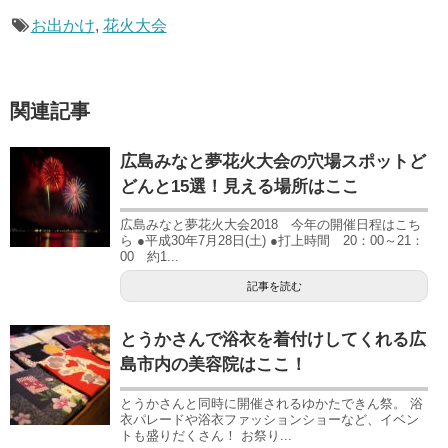
お出かけ
,
花火大会
関連記事
広島みなと夢花火大会の穴場スポットど
どんと15選！見える場所はここ
広島みなと夢花火大会2018 今年の開催日程はこち
ら ●平成30年7月28日(土) ●打上時間 20：00～21：
00 約1...
記事を読む
とうかさんで浴衣を着付けしてくれる広
島市内の美容院はここ！
とうかさんと同時に開催されるゆかたできん祭。 浴
衣パレードや浴衣ファッションショーなど、イベン
トも盛りだくさん！ お祭り...