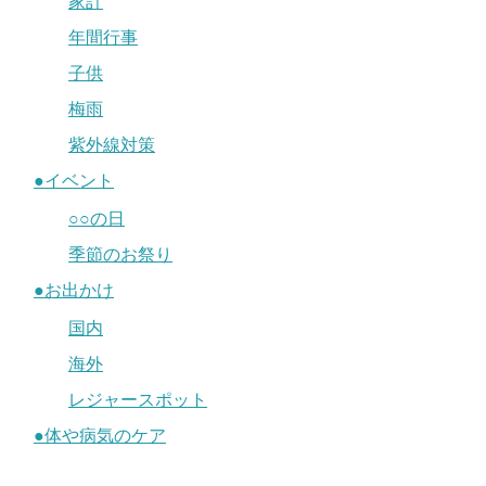
家計
年間行事
子供
梅雨
紫外線対策
●イベント
○○の日
季節のお祭り
●お出かけ
国内
海外
レジャースポット
●体や病気のケア