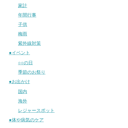
家計
年間行事
子供
梅雨
紫外線対策
●イベント
○○の日
季節のお祭り
●お出かけ
国内
海外
レジャースポット
●体や病気のケア