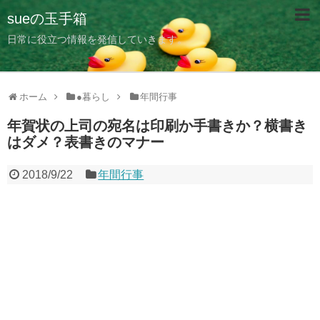
sueの玉手箱
日常に役立つ情報を発信していきます。
ホーム
●暮らし
年間行事
年賀状の上司の宛名は印刷か手書きか？横書き
はダメ？表書きのマナー
2018/9/22
年間行事