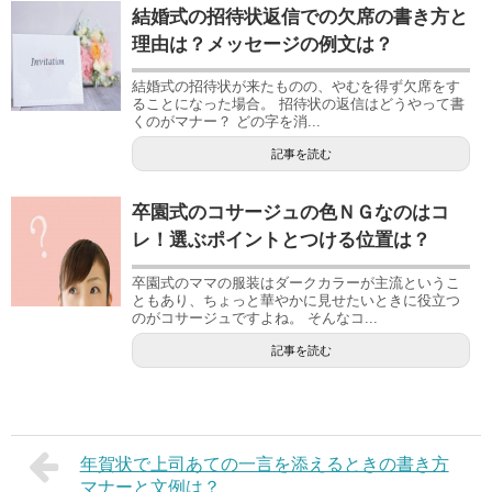
結婚式の招待状返信での欠席の書き方と
理由は？メッセージの例文は？
結婚式の招待状が来たものの、やむを得ず欠席をす
ることになった場合。 招待状の返信はどうやって書
くのがマナー？ どの字を消...
記事を読む
卒園式のコサージュの色ＮＧなのはコ
レ！選ぶポイントとつける位置は？
卒園式のママの服装はダークカラーが主流というこ
ともあり、ちょっと華やかに見せたいときに役立つ
のがコサージュですよね。 そんなコ...
記事を読む
年賀状で上司あての一言を添えるときの書き方
マナーと文例は？