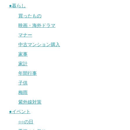
●暮らし
買ったもの
映画・海外ドラマ
マナー
中古マンション購入
家事
家計
年間行事
子供
梅雨
紫外線対策
●イベント
○○の日