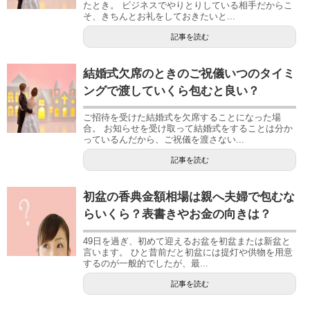
たとき。 ビジネスでやりとりしている相手だからこ
そ、きちんとお礼をしておきたいと...
記事を読む
結婚式欠席のときのご祝儀いつのタイミ
ングで渡していくら包むと良い？
ご招待を受けた結婚式を欠席することになった場
合。 お知らせを受け取って結婚式をすることは分か
っているんだから、ご祝儀を渡さない...
記事を読む
初盆の香典金額相場は親へ夫婦で包むな
らいくら？表書きやお金の向きは？
49日を過ぎ、初めて迎えるお盆を初盆または新盆と
言います。 ひと昔前だと初盆には提灯や供物を用意
するのが一般的でしたが、最...
記事を読む