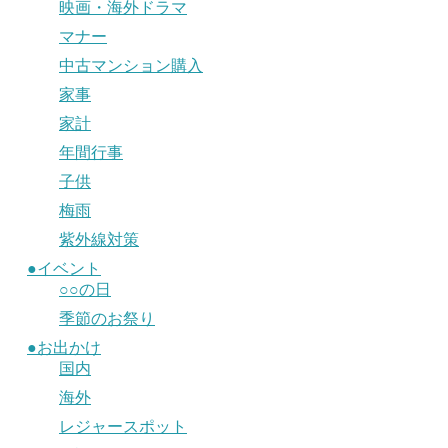
映画・海外ドラマ
マナー
中古マンション購入
家事
家計
年間行事
子供
梅雨
紫外線対策
●イベント
○○の日
季節のお祭り
●お出かけ
国内
海外
レジャースポット