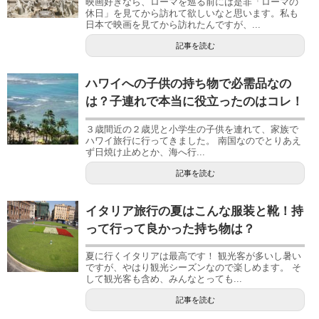
映画好きなら、ローマを巡る前には是非「ローマの
休日」を見てから訪れて欲しいなと思います。私も
日本で映画を見てから訪れたんですが、...
記事を読む
ハワイへの子供の持ち物で必需品なの
は？子連れで本当に役立ったのはコレ！
３歳間近の２歳児と小学生の子供を連れて、家族で
ハワイ旅行に行ってきました。 南国なのでとりあえ
ず日焼け止めとか、海へ行...
記事を読む
イタリア旅行の夏はこんな服装と靴！持
って行って良かった持ち物は？
夏に行くイタリアは最高です！ 観光客が多いし暑い
ですが、やはり観光シーズンなので楽しめます。 そ
して観光客も含め、みんなとっても...
記事を読む