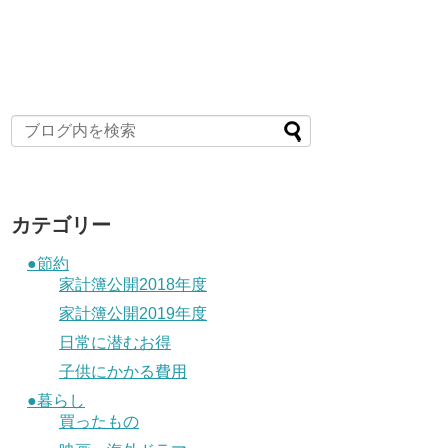
カテゴリー
●節約
家計簿公開2018年度
家計簿公開2019年度
日常に潜むお得
子供にかかる費用
●暮らし
買ったもの