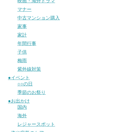
映画・海外ドラマ
マナー
中古マンション購入
家事
家計
年間行事
子供
梅雨
紫外線対策
●イベント
○○の日
季節のお祭り
●お出かけ
国内
海外
レジャースポット