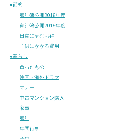
●節約
家計簿公開2018年度
家計簿公開2019年度
日常に潜むお得
子供にかかる費用
●暮らし
買ったもの
映画・海外ドラマ
マナー
中古マンション購入
家事
家計
年間行事
子供