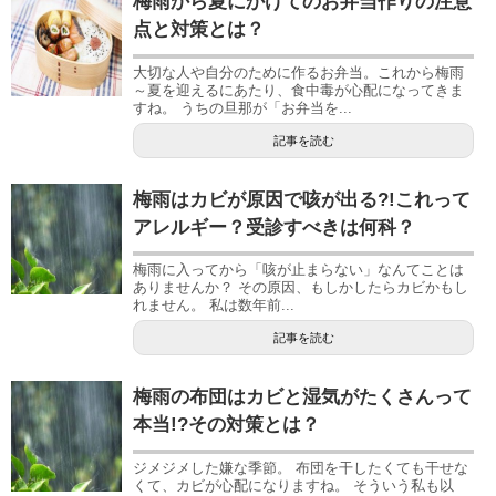
梅雨から夏にかけてのお弁当作りの注意
点と対策とは？
大切な人や自分のために作るお弁当。これから梅雨
～夏を迎えるにあたり、食中毒が心配になってきま
すね。 うちの旦那が「お弁当を...
記事を読む
梅雨はカビが原因で咳が出る?!これって
アレルギー？受診すべきは何科？
梅雨に入ってから「咳が止まらない」なんてことは
ありませんか？ その原因、もしかしたらカビかもし
れません。 私は数年前...
記事を読む
梅雨の布団はカビと湿気がたくさんって
本当!?その対策とは？
ジメジメした嫌な季節。 布団を干したくても干せな
くて、カビが心配になりますね。 そういう私も以