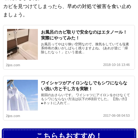
カビを見つけてしまったら、早めの対処で被害を食い止め
ましょう。
お風呂のカビ取りで安全なのはエタノール！
実際にやってみた！
お風呂ってやはり狭い空間なので、換気をしていても塩素
系特有の臭いがしばらく残りますよね。 (あれが逆に「掃
除したなっ！」という達成...
2018-10-16 13:46
2ijos.com
ワイシャツがアイロンなしでもシワにならな
い洗い方と干し方を実験！
前回のおさらいです。 ワイシャツにアイロンをかけなくて
もシワにならない方法は以下の8項目でした。 【洗い方】
●ネットに入れて...
2017-06-08 04:53
2ijos.com
こちらもおすすめ！