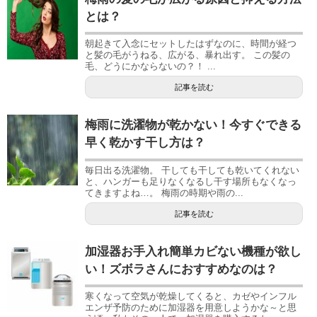
とは？
朝起きて入念にセットしたはずなのに、時間が経つ
と髪の毛がうねる、広がる、暴れ出す。 この髪の
毛、どうにかならないの？！ ...
記事を読む
梅雨に洗濯物が乾かない！今すぐできる
早く乾かす干し方は？
毎日出る洗濯物。 干しても干しても乾いてくれない
と、ハンガーも足りなくなるし干す場所もなくなっ
てきますよね…。 梅雨の時期や雨の...
記事を読む
加湿器お手入れ簡単カビない機種が欲し
い！ズボラさんにおすすめなのは？
寒くなって空気が乾燥してくると、カゼやインフル
エンザ予防のために加湿器を用意しようかな～と思