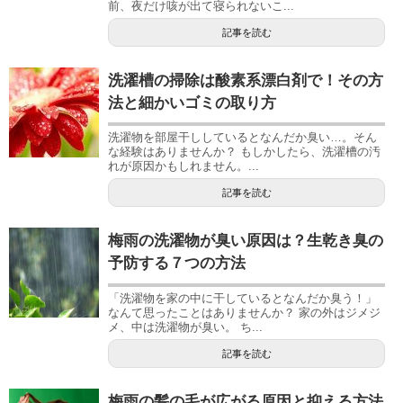
前、夜だけ咳が出て寝られないこ...
記事を読む
洗濯槽の掃除は酸素系漂白剤で！その方
法と細かいゴミの取り方
洗濯物を部屋干ししているとなんだか臭い…。そん
な経験はありませんか？ もしかしたら、洗濯槽の汚
れが原因かもしれません。...
記事を読む
梅雨の洗濯物が臭い原因は？生乾き臭の
予防する７つの方法
「洗濯物を家の中に干しているとなんだか臭う！」
なんて思ったことはありませんか？ 家の外はジメジ
メ、中は洗濯物が臭い。 ち...
記事を読む
梅雨の髪の毛が広がる原因と抑える方法