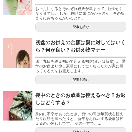
お正月になるとそれぞれ親族が集まって、賑やかに
なりますね。 しかし同時に気にかかるのが、その集
まりに赤ちゃんがいるとき。 ...
記事を読む
初盆のお供えの金額は親に対してはいく
ら？何が良い？お供え物マナー
四十九日を終え初めて迎える初盆(または新盆)は、通
常のお盆より少し豪華にして亡くなった方が家に帰
ってくるのをお迎えします。 ...
記事を読む
喪中のときのお歳暮は控えるべき？お返
しはどうする？
身内に不幸があったとき、喪中の間は年賀状を控え
たり鏡餅を飾ったりと、新年をお祝いする慶事は控
えるのが習わしです。 その一方で、...